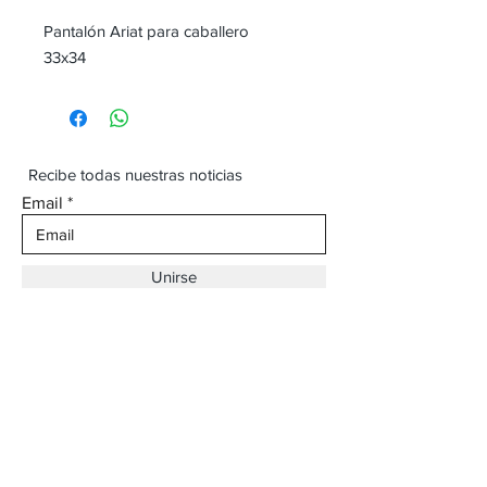
Pantalón Ariat para caballero
33x34
Recibe todas nuestras noticias
Email
Unirse
Dirección:
Av. Ojinaga,
930 Chihuahua
Email:
vaqueroboss1@gmail.com