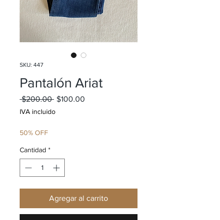
SKU: 447
Pantalón Ariat
Precio
Precio de oferta
 $200.00 
$100.00
IVA incluido
50% OFF
Cantidad
*
Agregar al carrito