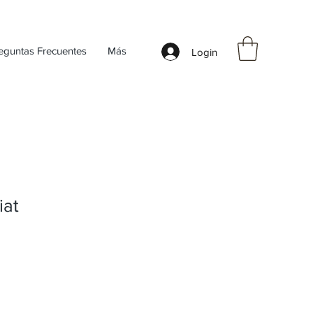
eguntas Frecuentes
Más
Login
iat