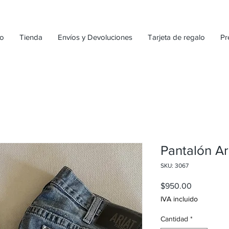
io
Tienda
Envíos y Devoluciones
Tarjeta de regalo
Pr
Pantalón Ar
SKU: 3067
Precio
$950.00
IVA incluido
Cantidad
*