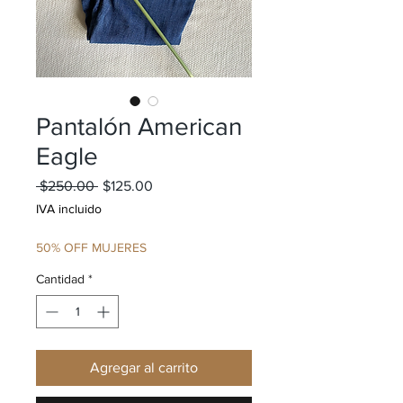
Pantalón American
Eagle
Precio
Precio de oferta
 $250.00 
$125.00
IVA incluido
50% OFF MUJERES
Cantidad
*
Agregar al carrito