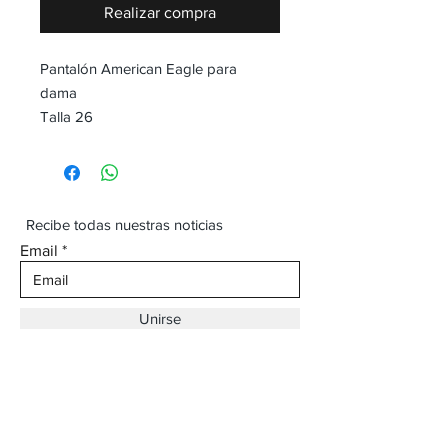
Realizar compra
Pantalón American Eagle para
dama
Talla 26
Recibe todas nuestras noticias
Email
Unirse
Dirección:
Av. Ojinaga,
930 Chihuahua