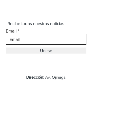
Recibe todas nuestras noticias
Email
Unirse
Dirección:
Av. Ojinaga,
930 Chihuahua
Email:
vaqueroboss1@gmail.com
Tel:
(625)-145-7747
Envíos y Devoluciones