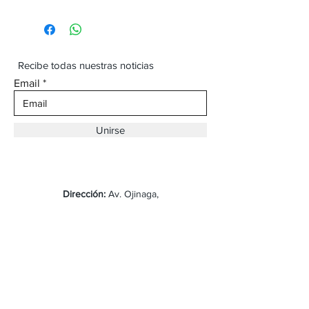
Recibe todas nuestras noticias
Email
Unirse
Dirección:
Av. Ojinaga,
930 Chihuahua
Email:
vaqueroboss1@gmail.com
Tel:
(625)-145-7747
Envíos y Devoluciones