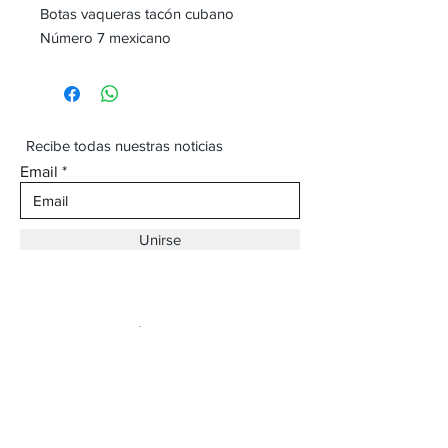
Botas vaqueras tacón cubano
Número 7 mexicano
Recibe todas nuestras noticias
Email
Unirse
Dirección:
Av. Ojinaga,
930 Chihuahua
Email:
vaqueroboss1@gmail.com
Tel:
(625)-145-7747